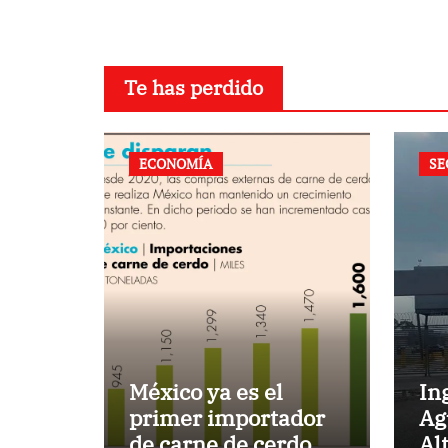
Te has perdido
ECONOMÍA
SE
México ya es el
In
primer importador
Ag
de carne de cerdo en
Al