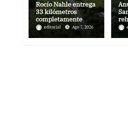
Rocío Nahle entrega
An
33 kilómetros
Sa
completamente
reh
rehabilitados de la
car
editorial
Ago 7, 2026
carretera Álamo–
Ta
Tihuatlán