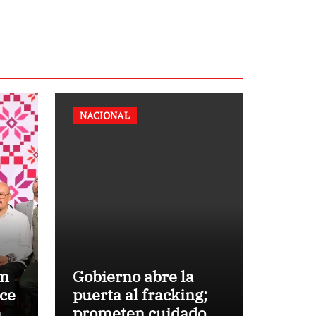
NACIONAL
um
Gobierno abre la
ece
puerta al fracking;
n
prometen cuidado