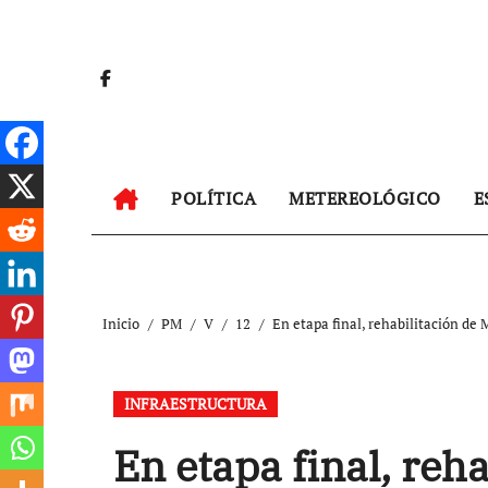
Ir
al
contenido
POLÍTICA
METEREOLÓGICO
E
Inicio
PM
V
12
En etapa final, rehabilitación d
INFRAESTRUCTURA
En etapa final, reh