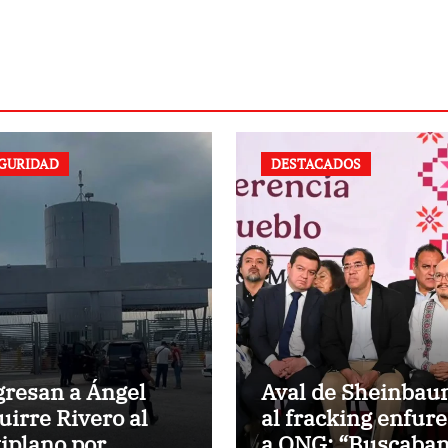
GURIDAD
DESTACADOS
gresan a Ángel
Aval de Sheinba
uirre Rivero al
al fracking enfur
tiplano por
a ONG: “Buscaba