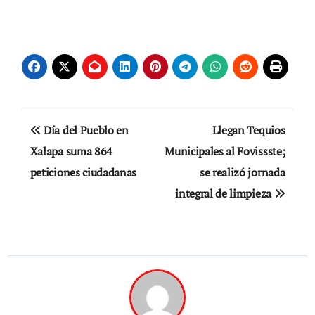
Navegación
Día del Pueblo en
Llegan Tequios
de
Xalapa suma 864
Municipales al Fovissste;
peticiones ciudadanas
se realizó jornada
entradas
integral de limpieza