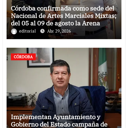
Córdoba confirmada como sede del
Nacional de Artes Marciales Mixtas;
del 05 al 09 de agosto la Arena
Córdoba recibirá dicho campeonato
editorial
Abr 29, 2026
CÓRDOBA
Implementan Ayuntamiento y
Gobierno del Estado campaña de