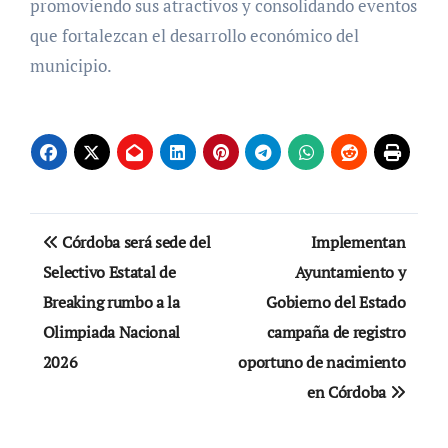
promoviendo sus atractivos y consolidando eventos
que fortalezcan el desarrollo económico del
municipio.
Navegación
Córdoba será sede del
Implementan
de
Selectivo Estatal de
Ayuntamiento y
Breaking rumbo a la
Gobierno del Estado
entradas
Olimpiada Nacional
campaña de registro
2026
oportuno de nacimiento
en Córdoba