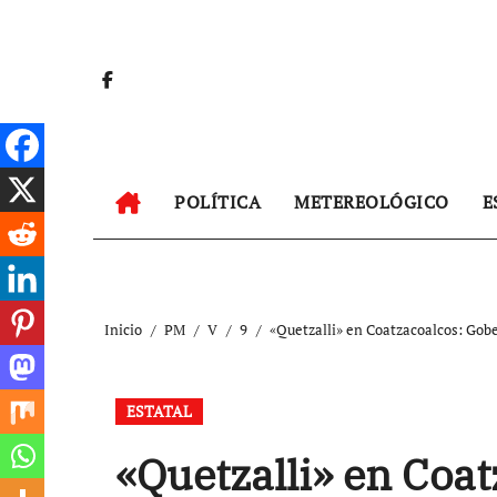
Ir
al
contenido
POLÍTICA
METEREOLÓGICO
E
Inicio
PM
V
9
«Quetzalli» en Coatzacoalcos: Gobe
ESTATAL
«Quetzalli» en Coa