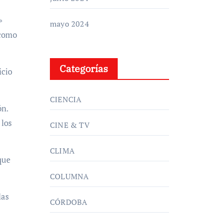
»
mayo 2024
 como
Categorías
icio
CIENCIA
ón.
 los
CINE & TV
CLIMA
que
COLUMNA
las
CÓRDOBA