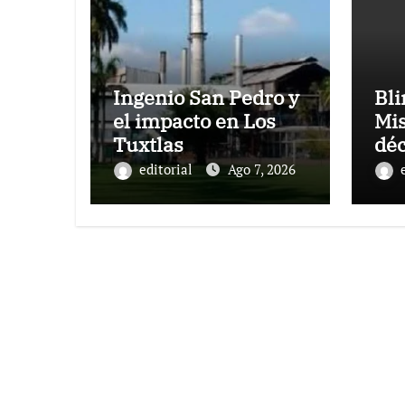
Ingenio San Pedro y
Bl
el impacto en Los
Mis
Tuxtlas
dé
pet
editorial
Ago 7, 2026
Ver
co