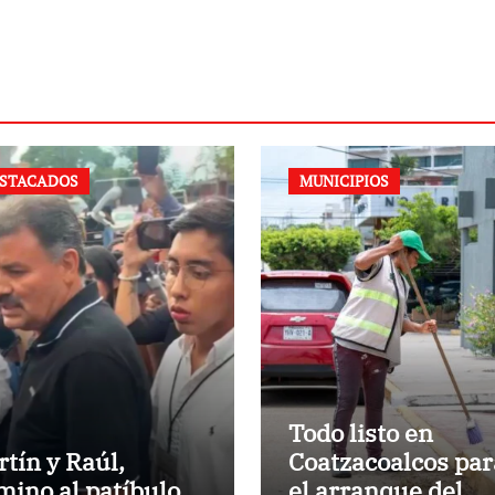
STACADOS
MUNICIPIOS
Todo listo en
rtín y Raúl,
Coatzacoalcos par
mino al patíbulo
el arranque del