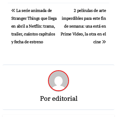
Navegación
La serie animada de
2 películas de arte
de
Stranger Things que llega
imperdibles para este fin
en abril a Netflix: trama,
de semana: una está en
entradas
trailer, cuántos capítulos
Prime Video, la otra en el
y fecha de estreno
cine
Por
editorial