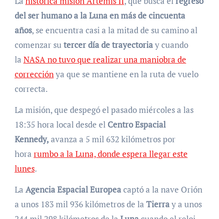
La
histórica misión Artemis II
, que busca el
regreso
del ser humano a la Luna en más de cincuenta
años
, se encuentra casi a la mitad de su camino al
comenzar su
tercer día de trayectoria
y cuando
la
NASA no tuvo que realizar una maniobra de
corrección
ya que se mantiene en la ruta de vuelo
correcta.
La misión, que despegó el pasado miércoles a las
18:35 hora local desde el
Centro Espacial
Kennedy,
avanza a 5 mil 632 kilómetros por
hora
rumbo a la Luna, donde espera llegar este
lunes
.
La
Agencia Espacial Europea
captó a la nave Orión
a unos 183 mil 936 kilómetros de la
Tierra
y a unos
244 mil 298 kilómetros de la
Luna
cuando el reloj