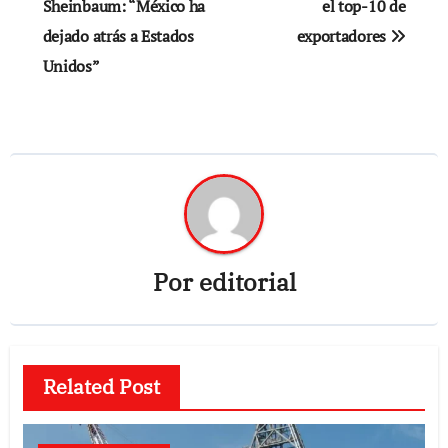
de
Sheinbaum: “México ha
el top-10 de
dejado atrás a Estados
exportadores
entradas
Unidos”
Por
editorial
Related Post