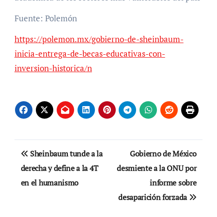
Fuente: Polemón
https://polemon.mx/gobierno-de-sheinbaum-
inicia-entrega-de-becas-educativas-con-
inversion-historica/n
Navegación
Sheinbaum tunde a la
Gobierno de México
de
derecha y define a la 4T
desmiente a la ONU por
en el humanismo
informe sobre
entradas
desaparición forzada