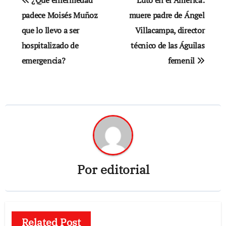
de
padece Moisés Muñoz
muere padre de Ángel
que lo llevo a ser
Villacampa, director
entradas
hospitalizado de
técnico de las Águilas
emergencia?
femenil
Por
editorial
Related Post