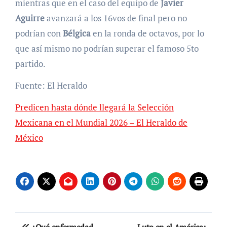
mientras que en el caso del equipo de
Javier
Aguirre
avanzará a los 16vos de final pero no
podrían con
Bélgica
en la ronda de octavos, por lo
que así mismo no podrían superar el famoso 5to
partido.
Fuente: El Heraldo
Predicen hasta dónde llegará la Selección
Mexicana en el Mundial 2026 – El Heraldo de
México
Navegación
¿Qué enfermedad
Luto en el América: