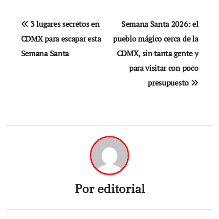
Navegación
3 lugares secretos en
Semana Santa 2026: el
de
CDMX para escapar esta
pueblo mágico cerca de la
Semana Santa
CDMX, sin tanta gente y
entradas
para visitar con poco
presupuesto
Por
editorial