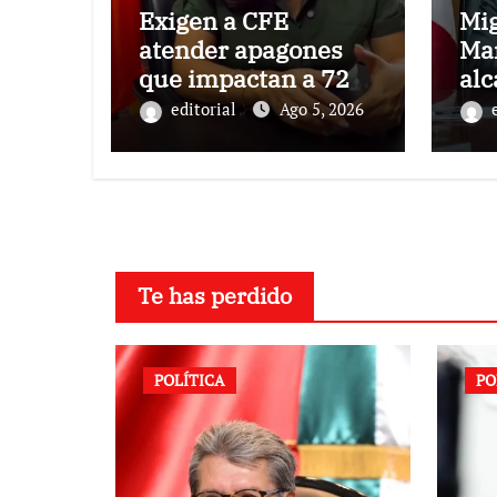
Exigen a CFE
Mi
atender apagones
Ma
que impactan a 72
alc
municipios
Ve
editorial
Ago 5, 2026
veracruzanos
Te has perdido
POLÍTICA
PO