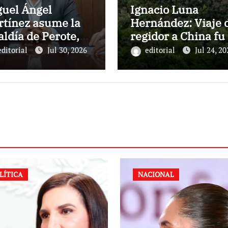
guel Ángel
Ignacio Luna
rtínez asume la
Hernández: Viaje 
aldía de Perote,
regidor a China fu
racruz
por invitación y si
editorial
Jul 30, 2026
editorial
Jul 24, 20
costo municipal.
LÍTICA
NACIONAL