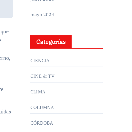
mayo 2024
e
Categorías
erno,
CIENCIA
CINE & TV
te
CLIMA
COLUMNA
buidas
CÓRDOBA