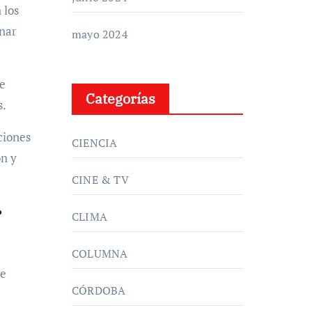
 los
inar
mayo 2024
de
Categorías
s.
ciones
CIENCIA
n y
CINE & TV
r
CLIMA
COLUMNA
se
CÓRDOBA