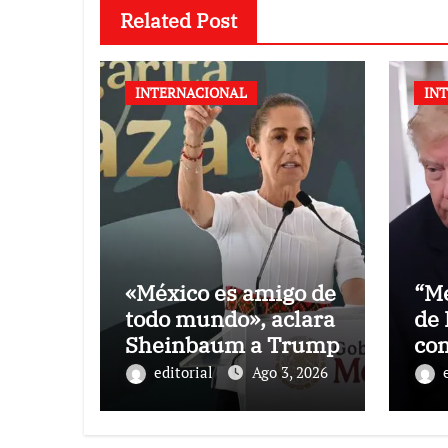
Related Post
INTERNACIONAL
IN
«México es amigo de
“Mé
todo mundo», aclara
de
Sheinbaum a Trump
co
art
editorial
Ago 3, 2026
Sh