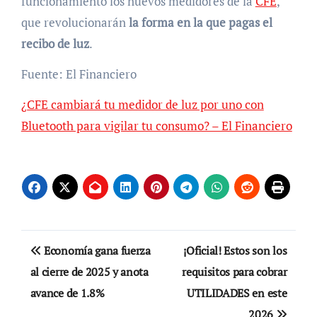
funcionamiento los nuevos medidores de la
CFE
,
que revolucionarán
la forma en la que pagas el
recibo de luz
.
Fuente: El Financiero
¿CFE cambiará tu medidor de luz por uno con
Bluetooth para vigilar tu consumo? – El Financiero
Navegación
Economía gana fuerza
¡Oficial! Estos son los
de
al cierre de 2025 y anota
requisitos para cobrar
avance de 1.8%
UTILIDADES en este
entradas
2026