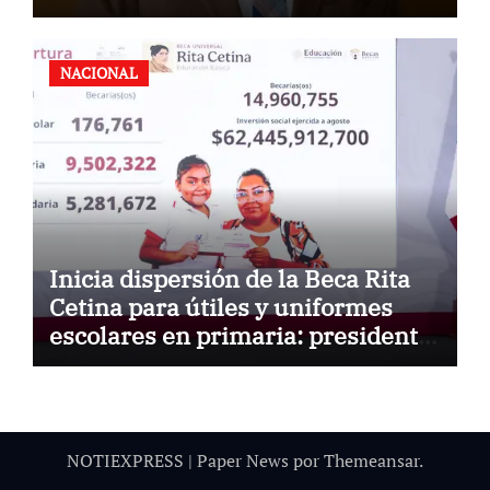
quieren reelegirse
NACIONAL
Inicia dispersión de la Beca Rita
Cetina para útiles y uniformes
escolares en primaria: presidenta
Claudia Sheinbaum
NOTIEXPRESS
|
Paper News
por
Themeansar
.