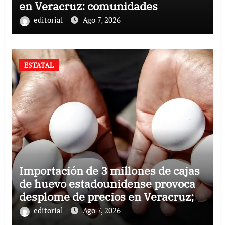
en Veracruz: comunidades
editorial
Ago 7, 2026
ESTATAL
Importación de 3 millones de cajas
de huevo estadounidense provoca
desplome de precios en Veracruz;
llaman a consumir local
editorial
Ago 7, 2026