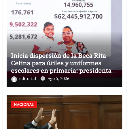
Inicia dispersión de la Beca Rita
Cetina para útiles y uniformes
escolares en primaria: presidenta
Claudia Sheinbaum
editorial
Ago 5, 2026
NACIONAL