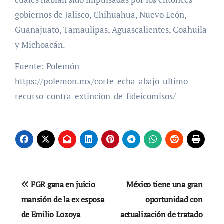
gobiernos de Jalisco, Chihuahua, Nuevo León,
Guanajuato, Tamaulipas, Aguascalientes, Coahuila
y Michoacán.
Fuente: Polemón
https://polemon.mx/corte-echa-abajo-ultimo-
recurso-contra-extincion-de-fideicomisos/
Navegación
FGR gana en juicio
México tiene una gran
de
mansión de la ex esposa
oportunidad con
de Emilio Lozoya
actualización de tratado
entradas