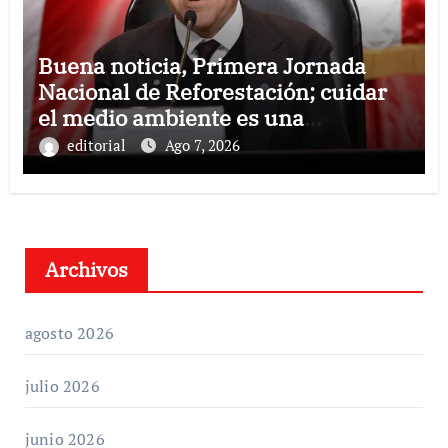
Buena noticia, Primera Jornada
Nacional de Reforestación; cuidar
el medio ambiente es una
responsabilidad compartida:
editorial
Ago 7, 2026
Ricardo Monreal
Archivos
agosto 2026
julio 2026
junio 2026