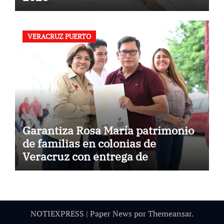
VERACRUZ PUERTO
Garantiza Rosa María patrimonio
de familias en colonias de
Veracruz con entrega de
escrituras
NOTIEXPRESS
|
Paper News
por
Themeansar
.