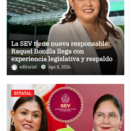
La SEV tiene nueva responsable:
Raquel Bonilla llega con
experiencia legislativa y respaldo
político
editorial
Ago 8, 2026
ESTATAL