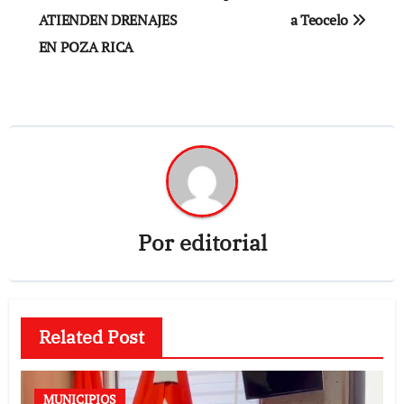
entradas
ATIENDEN DRENAJES
a Teocelo
EN POZA RICA
Por
editorial
Related Post
MUNICIPIOS