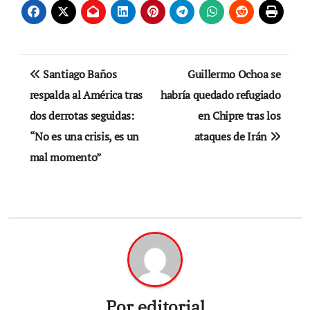
Navegación
Santiago Baños
Guillermo Ochoa se
de
respalda al América tras
habría quedado refugiado
dos derrotas seguidas:
en Chipre tras los
entradas
“No es una crisis, es un
ataques de Irán
mal momento”
Por
editorial