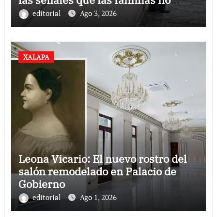
deben ignorar
editorial
Ago 3, 2026
XALAPA
Leona Vicario: El nuevo rostro del
salón remodelado en Palacio de
Gobierno
editorial
Ago 1, 2026