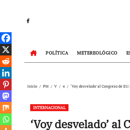
Ir
al
contenido
POLÍTICA
METEREOLÓGICO
E
Inicio
PM
V
4
‘Voy desvelado’ al Congreso de EU:
INTERNACIONAL
‘Voy desvelado’ al