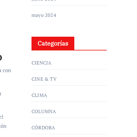
mayo 2024
Categorías
o
CIENCIA
a con
CINE & TV
r
CLIMA
COLUMNA
el
ión
CÓRDOBA