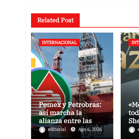
Related Post
INTERNACIONAL
IN
Pemex y Petrobras:
«Mé
así marcha la
tod
alianza entre las
Sh
petroleras de México
editorial
Ago 6, 2026
y Brasil