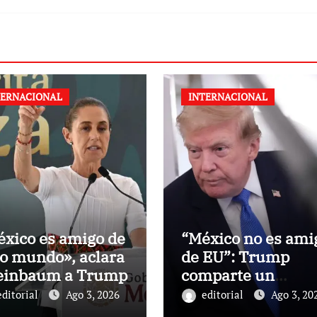
TERNACIONAL
INTERNACIONAL
xico es amigo de
“México no es ami
o mundo», aclara
de EU”: Trump
einbaum a Trump
comparte un
artículo que critic
editorial
Ago 3, 2026
editorial
Ago 3, 20
Sheinbaum