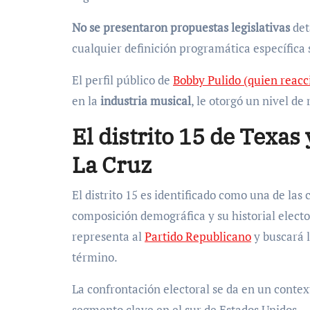
No se presentaron propuestas legislativas
det
cualquier definición programática específica 
El perfil público de
Bobby Pulido (quien reacc
en la
industria musical
, le otorgó un nivel de
El distrito 15 de Texas
La Cruz
El distrito 15 es identificado como una de la
composición demográfica y su historial electo
representa al
Partido Republicano
y buscará l
término.
La confrontación electoral se da en un conte
segmento clave en el sur de Estados Unidos.