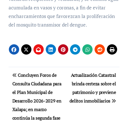
acumulada en vasos y coronas, a fin de evitar
encharcamientos que favorezcan la proliferación
del mosquito transmisor del dengue.
Navegación
Concluyen Foros de
Actualización Catastral
de
Consulta Ciudadana para
brinda certeza sobre el
el Plan Municipal de
patrimonio y previene
entradas
Desarrollo 2026-2029 en
delitos inmobiliarios
Xalapa; en marzo
continúa la segunda fase