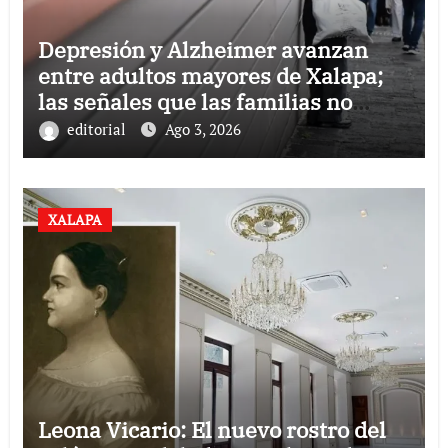
Depresión y Alzheimer avanzan
entre adultos mayores de Xalapa;
las señales que las familias no
deben ignorar
editorial
Ago 3, 2026
XALAPA
Leona Vicario: El nuevo rostro del