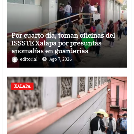
Por cuarto día, toman oficinas del
ISSSTE Xalapa por presuntas
anomalías en guarderías
subrogadas
editorial
Ago 7, 2026
XALAPA