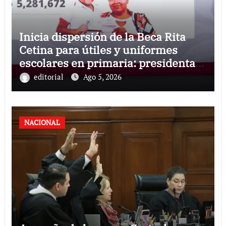
Inicia dispersión de la Beca Rita
Cetina para útiles y uniformes
escolares en primaria: presidenta
Claudia Sheinbaum
editorial
Ago 5, 2026
NACIONAL