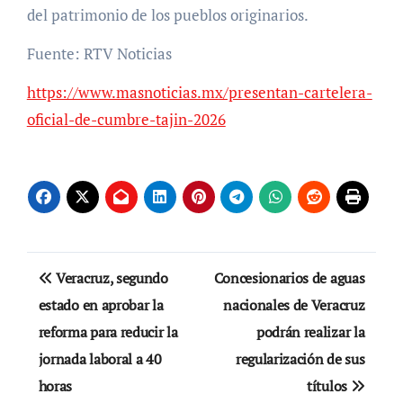
del patrimonio de los pueblos originarios.
Fuente: RTV Noticias
https://www.masnoticias.mx/presentan-cartelera-
oficial-de-cumbre-tajin-2026
Navegación
Veracruz, segundo
Concesionarios de aguas
de
estado en aprobar la
nacionales de Veracruz
reforma para reducir la
podrán realizar la
entradas
jornada laboral a 40
regularización de sus
horas
títulos