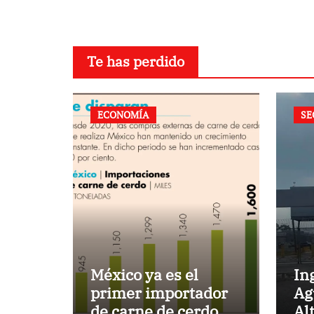
Te has perdido
ECONOMÍA
SE
México ya es el
In
primer importador
Ag
de carne de cerdo en
Al