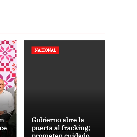
NACIONAL
um
Gobierno abre la
ece
puerta al fracking;
n
prometen cuidado