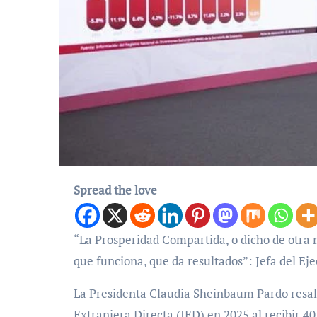
Spread the love
“La Prosperidad Compartida, o dicho de otra manera, por el bien de todos, primero los pobres es un modelo
que funciona, que da resultados”: Jefa del Ej
La Presidenta Claudia Sheinbaum Pardo resalt
Extranjera Directa (IED) en 2025 al recibir 4