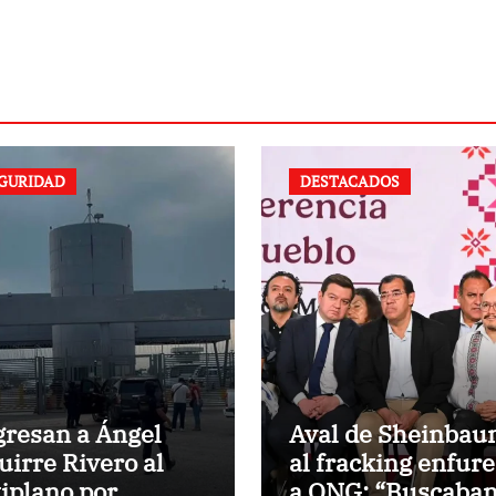
GURIDAD
DESTACADOS
gresan a Ángel
Aval de Sheinba
uirre Rivero al
al fracking enfur
tiplano por
a ONG: “Buscaba