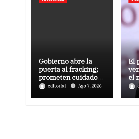
Gobierno abre la
El 
puerta al fracking;
ven
prometen cuidado
el
del agua y consultas
Sh
editorial
Ago 7, 2026
ciudadanas