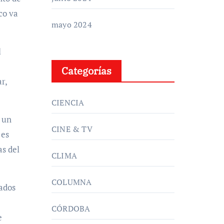
co va
mayo 2024
l
Categorías
r,
CIENCIA
s un
CINE & TV
 es
as del
CLIMA
COLUMNA
tados
CÓRDOBA
e