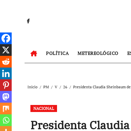
Ir
al
contenido
POLÍTICA
METEREOLÓGICO
E
Inicio
PM
V
26
Presidenta Claudia Sheinbaum des
NACIONAL
Presidenta Claudi