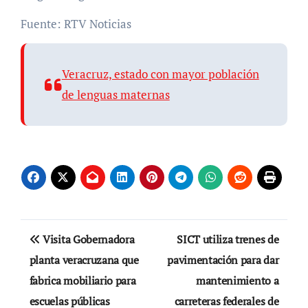
Fuente: RTV Noticias
Veracruz, estado con mayor población
de lenguas maternas
Navegación
Visita Gobernadora
SICT utiliza trenes de
de
planta veracruzana que
pavimentación para dar
fabrica mobiliario para
mantenimiento a
entradas
escuelas públicas
carreteras federales de