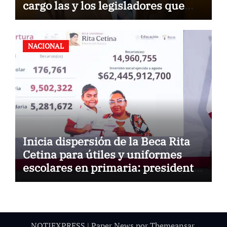
cargo las y los legisladores que
quieren reelegirse
NACIONAL
Inicia dispersión de la Beca Rita
Cetina para útiles y uniformes
escolares en primaria: presidenta
Claudia Sheinbaum
NOTIEXPRESS
|
Paper News
por
Themeansar
.