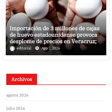
Importación de 3 millones de cajas
de huevo estadounidense provoca
desplome de precios en Veracruz;
llaman a consumir local
editorial
Ago 7, 2026
Archivos
agosto 2026
julio 2026