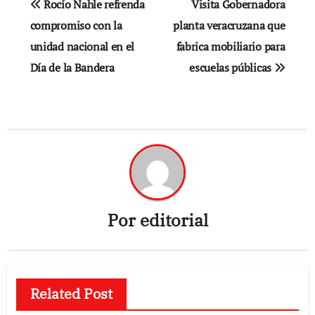
Rocío Nahle refrenda
Visita Gobernadora
de
compromiso con la
planta veracruzana que
unidad nacional en el
fabrica mobiliario para
entradas
Día de la Bandera
escuelas públicas
Por
editorial
Related Post