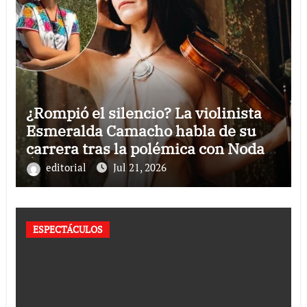
¿Rompió el silencio? La violinista
Esmeralda Camacho habla de su
carrera tras la polémica con Nodal y
Ángela Aguilar
editorial
Jul 21, 2026
ESPECTÁCULOS