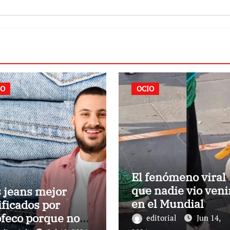
IO
OCIO
El fenómeno viral
que nadie vio veni
 jeans mejor
en el Mundial
ificados por
feco porque no
editorial
Jun 14,