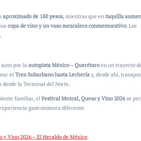
to
aproximado de 180 pesos,
mientras que en
taquilla aumen
una
copa de vino y un vaso mezcalero conmemorativo.
Los
.
 auto por la
autopista México – Querétaro
en un trayecto d
omar el
Tren Suburbano hasta Lechería
y, desde ahí, transpo
n desde la Terminal del Norte.
ente familiar, el
Festival Mezcal, Queso y Vino 2026
se per
experiencia gastronómica diferente.
o y Vino 2026 – El Heraldo de México