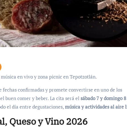
, música en vivo y zona picnic en Tepotzotlán.
e fechas confirmadas y promete convertirse en uno de los
el buen comer y beber. La cita será el
sábado 7 y domingo 8
do el día entre degustaciones,
música y actividades al aire l
al, Queso y Vino 2026