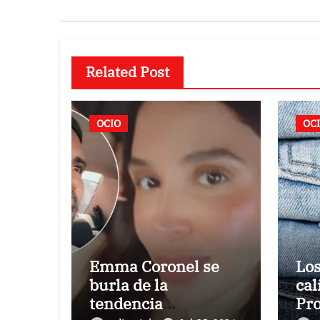
Related Post
OCIO
OC
Emma Coronel se
Los
burla de la
cal
tendencia
Pro