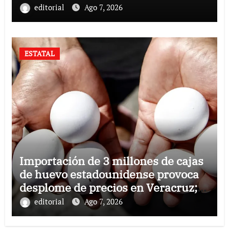
editorial
Ago 7, 2026
ESTATAL
Importación de 3 millones de cajas
de huevo estadounidense provoca
desplome de precios en Veracruz;
llaman a consumir local
editorial
Ago 7, 2026