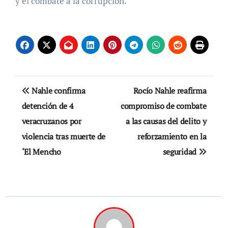
y el combate a la corrupción.
Navegación
Nahle confirma
Rocío Nahle reafirma
de
detención de 4
compromiso de combate
veracruzanos por
a las causas del delito y
entradas
violencia tras muerte de
reforzamiento en la
‘El Mencho
seguridad