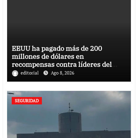
EEUU ha pagado más de 200
millones de dólares en
recompensas contra líderes del
narco en 40 años: ahora caza al
editorial
Ago 8, 2026
CJNG
SEGURIDAD