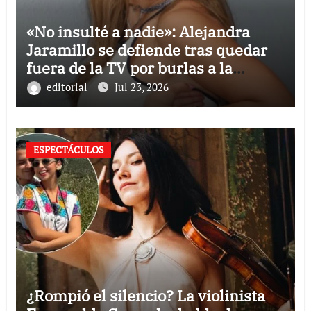
«No insulté a nadie»: Alejandra
Jaramillo se defiende tras quedar
fuera de la TV por burlas a la
Selección Mexicana
editorial
Jul 23, 2026
ESPECTÁCULOS
¿Rompió el silencio? La violinista