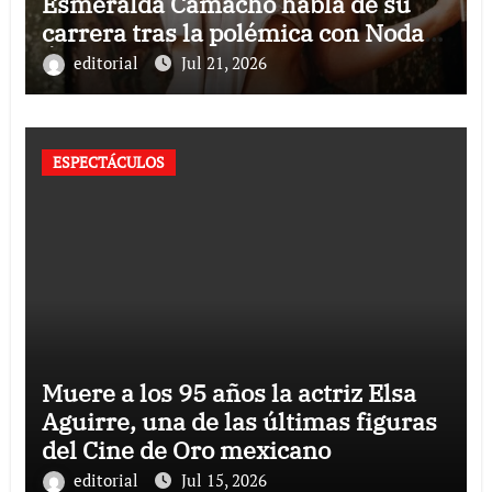
Esmeralda Camacho habla de su
carrera tras la polémica con Nodal y
Ángela Aguilar
editorial
Jul 21, 2026
ESPECTÁCULOS
Muere a los 95 años la actriz Elsa
Aguirre, una de las últimas figuras
del Cine de Oro mexicano
editorial
Jul 15, 2026