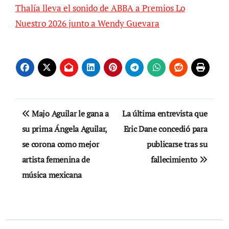
Thalía lleva el sonido de ABBA a Premios Lo
Nuestro 2026 junto a Wendy Guevara
Navegación
Majo Aguilar le gana a
La última entrevista que
de
su prima Ángela Aguilar,
Eric Dane concedió para
se corona como mejor
publicarse tras su
entradas
artista femenina de
fallecimiento
música mexicana