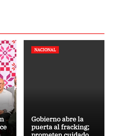
NACIONAL
um
Gobierno abre la
ece
puerta al fracking;
n
prometen cuidado