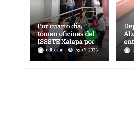
Por cuarto día,
De
toman oficinas del
Al
ISSSTE Xalapa por
ent
presuntas
may
editorial
Ago 7, 2026
anomalías en
las
guarderías
fam
subrogadas
ign