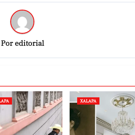
Por
editorial
LAPA
XALAPA