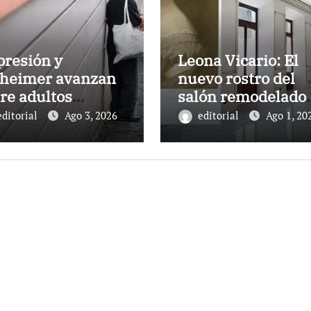
presión y
Leona Vicario: El
zheimer avanzan
nuevo rostro del
re adultos
salón remodelado
ores de Xalapa;
en Palacio de
editorial
Ago 3, 2026
editorial
Ago 1, 20
 señales que las
Gobierno
ilias no deben
orar