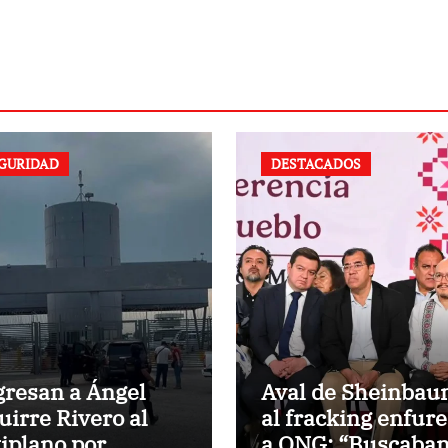
GURIDAD
DESTACADOS
gresan a Ángel
Aval de Sheinba
uirre Rivero al
al fracking enfur
tiplano por
a ONG: “Buscaba