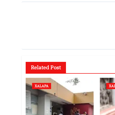
Related Post
XALAPA
XA