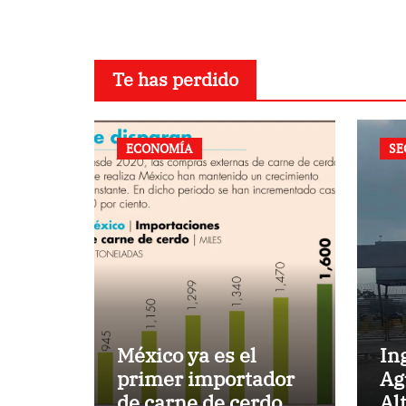
Te has perdido
ECONOMÍA
SE
México ya es el
In
primer importador
Ag
de carne de cerdo en
Al