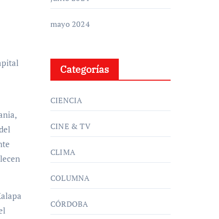
mayo 2024
pital
Categorías
CIENCIA
ania,
CINE & TV
del
nte
CLIMA
alecen
COLUMNA
Xalapa
CÓRDOBA
el