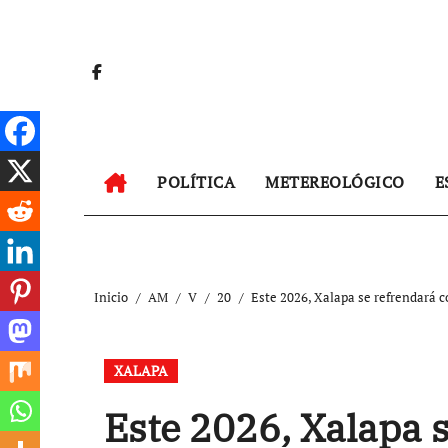
Ir
al
contenido
POLÍTICA
METEREOLÓGICO
E
Inicio
AM
V
20
Este 2026, Xalapa se refrendará c
XALAPA
Este 2026, Xalapa 