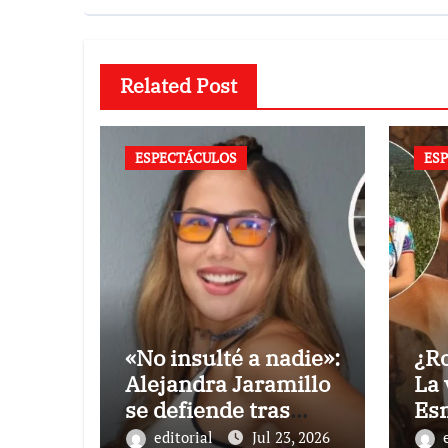
Related Post
ESPECTÁCULOS
ES
«No insulté a nadie»:
¿Ro
Alejandra Jaramillo
La 
se defiende tras
Es
quedar fuera de la
hab
editorial
Jul 23, 2026