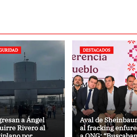
GURIDAD
DESTACADOS
gresan a Ángel
Aval de Sheinba
uirre Rivero al
al fracking enfur
tiplano por
a ONG: “Buscaba