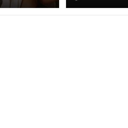
s la polémica con
Cine de Oro
al y Ángela
mexicano
ilar