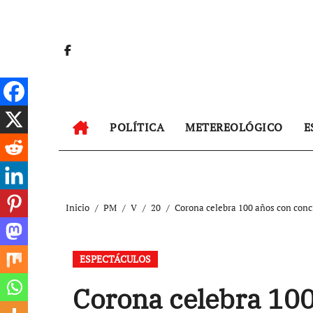
Ir
al
contenido
POLÍTICA
METEREOLÓGICO
E
Inicio
PM
V
20
Corona celebra 100 años con conci
ESPECTÁCULOS
Corona celebra 100