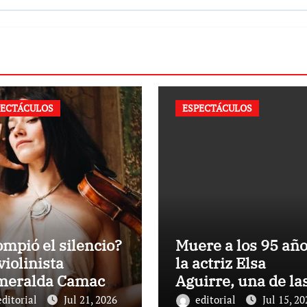
PECTÁCULOS
ESPECTÁCULOS
mpió el silencio?
Muere a los 95 añ
violinista
la actriz Elsa
meralda Camacho
Aguirre, una de la
la de su carrera
últimas figuras de
editorial
Jul 21, 2026
editorial
Jul 15, 20