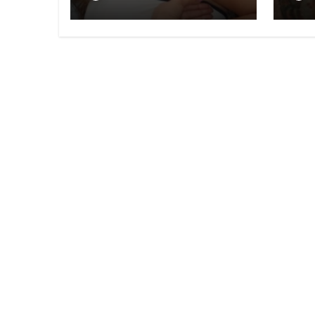
TV por burlas a la
tra
Selección Mexicana
Nod
Agu