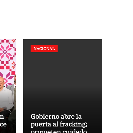
NACIONAL
um
Gobierno abre la
ece
puerta al fracking;
n
prometen cuidado