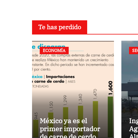
Te has perdido
ECONOMÍA
SE
México ya es el
In
primer importador
Ag
de carne de cerdo en
Al