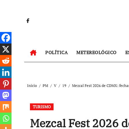
Ir
al
contenido
POLÍTICA
METEREOLÓGICO
E
Inicio
PM
V
19
Mezcal Fest 2026 de CDMX: fechas
TURISMO
Mezcal Fest 2026 d