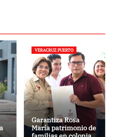
VERACRUZ PUERTO
Garantiza Rosa
a
María patrimonio de
familias en colonias