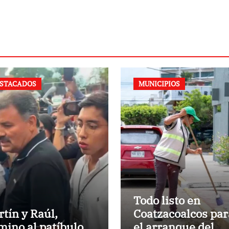
STACADOS
MUNICIPIOS
Todo listo en
rtín y Raúl,
Coatzacoalcos par
mino al patíbulo
el arranque del