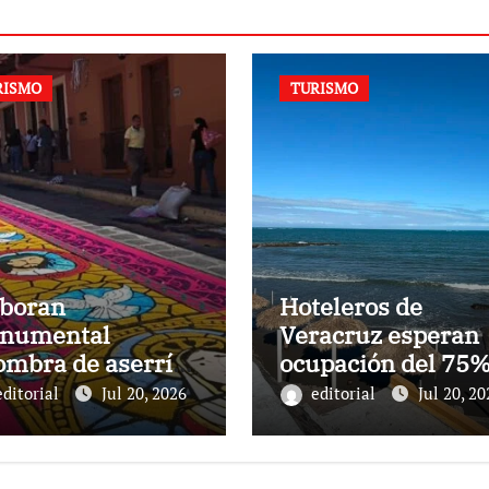
RISMO
TURISMO
aboran
Hoteleros de
numental
Veracruz esperan
ombra de aserrín
ocupación del 75
Xico por festejos
por vacaciones de
editorial
Jul 20, 2026
editorial
Jul 20, 20
Santa María
verano
gdalena