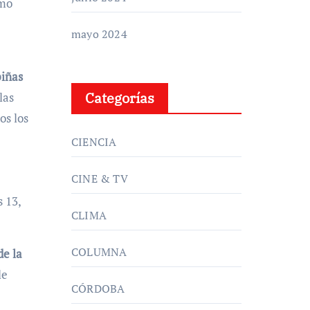
omo
mayo 2024
piñas
Categorías
las
os los
CIENCIA
CINE & TV
s 13,
CLIMA
COLUMNA
e la
le
CÓRDOBA