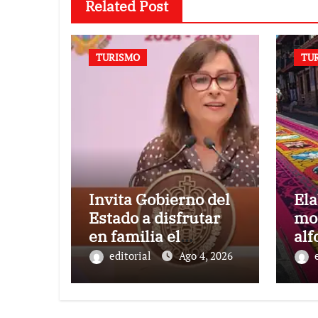
Related Post
TURISMO
TU
Invita Gobierno del
El
Estado a disfrutar
mo
en familia el
alf
Festival del Mar en
en 
editorial
Ago 4, 2026
Coatzacoalcos
de 
Ma