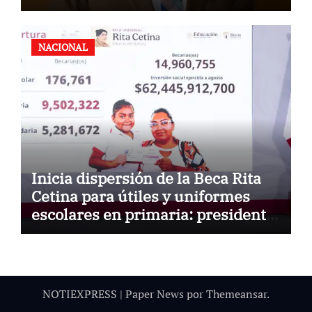
quieren reelegirse
NACIONAL
Inicia dispersión de la Beca Rita
Cetina para útiles y uniformes
escolares en primaria: presidenta
Claudia Sheinbaum
NOTIEXPRESS
|
Paper News
por
Themeansar
.