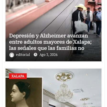
Depresión y Alzheimer avanzan
entre adultos mayores de Xalapa;
las señales que las familias no
deben ignorar
editorial
Ago 3, 2026
XALAPA