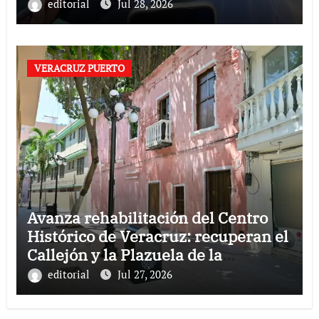
editorial
Jul 28, 2026
VERACRUZ PUERTO
Avanza rehabilitación del Centro
Histórico de Veracruz: recuperan el
Callejón y la Plazuela de la
Campana
editorial
Jul 27, 2026