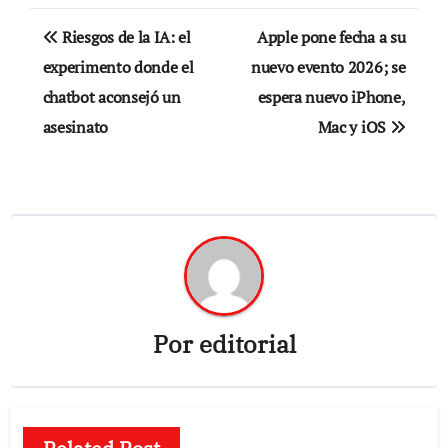
Navegación
Riesgos de la IA: el
Apple pone fecha a su
de
experimento donde el
nuevo evento 2026; se
chatbot aconsejó un
espera nuevo iPhone,
entradas
asesinato
Mac y iOS
Por
editorial