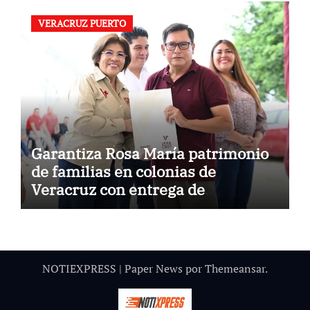
VERACRUZ PUERTO
Garantiza Rosa María patrimonio
de familias en colonias de
Veracruz con entrega de
escrituras
NOTIEXPRESS
|
Paper News
por
Themeansar
.