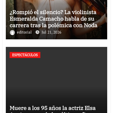
¿Rompió el silencio? La violinista
Esmeralda Camacho habla de su
carrera tras la polémica con Nodal y
Ángela Aguilar
editorial
Jul 21, 2026
ESPECTÁCULOS
Muere a los 95 años la actriz Elsa