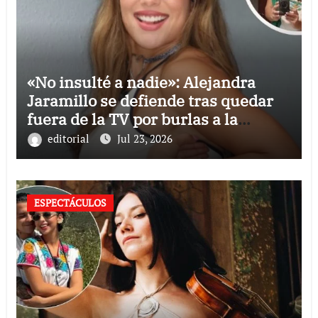
«No insulté a nadie»: Alejandra
Jaramillo se defiende tras quedar
fuera de la TV por burlas a la
Selección Mexicana
editorial
Jul 23, 2026
ESPECTÁCULOS