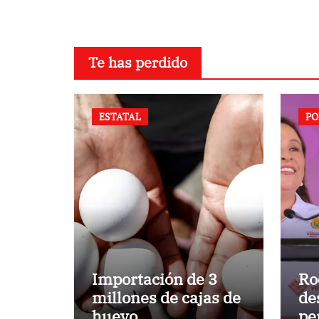
Te has perdido
ESTATAL
PO
Importación de 3
Ro
millones de cajas de
de
huevo
pe