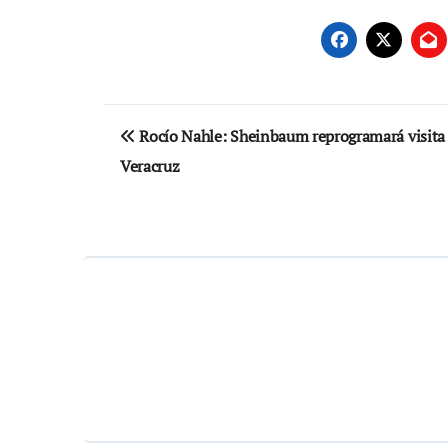
Navegación
Rocío Nahle: Sheinbaum reprogramará visita
de
Veracruz
entradas