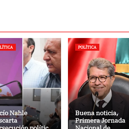
LÍTICA
POLÍTICA
cío Nahle
Buena noticia,
scarta
Primera Jornada
rsecución política
Nacional de