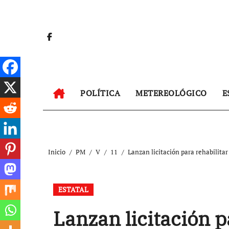
Ir
al
contenido
POLÍTICA
METEREOLÓGICO
E
Inicio
PM
V
11
Lanzan licitación para rehabilita
ESTATAL
Lanzan licitación p