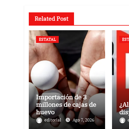
Related Post
ESTATAL
ES
Importación de 3
millones de cajas de
¿Al
huevo
di
estadounidense
editorial
Ago 7, 2026
provoca desplome