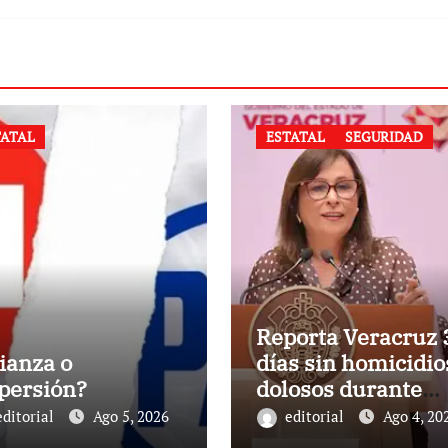
TATAL
ESTATAL
SEGURIDAD
Reporta Veracruz 
ianza o
días sin homicidio
spersión?
dolosos durante
2026
editorial
Ago 5, 2026
editorial
Ago 4, 20