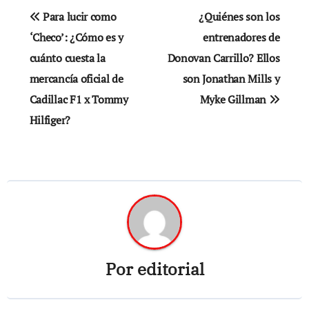
Navegación
Para lucir como
¿Quiénes son los
de
‘Checo’: ¿Cómo es y
entrenadores de
cuánto cuesta la
Donovan Carrillo? Ellos
entradas
mercancía oficial de
son Jonathan Mills y
Cadillac F1 x Tommy
Myke Gillman
Hilfiger?
Por
editorial