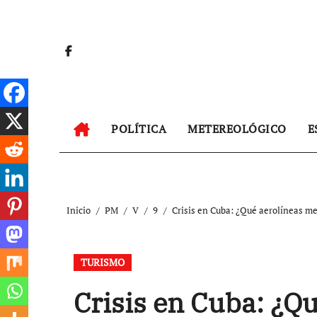
Ir
al
contenido
POLÍTICA
METEREOLÓGICO
E
Inicio
PM
V
9
Crisis en Cuba: ¿Qué aerolíneas m
TURISMO
Crisis en Cuba: ¿Q