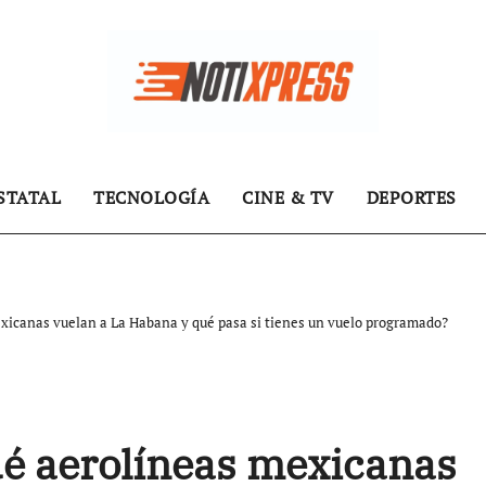
STATAL
TECNOLOGÍA
CINE & TV
DEPORTES
exicanas vuelan a La Habana y qué pasa si tienes un vuelo programado?
ué aerolíneas mexicanas