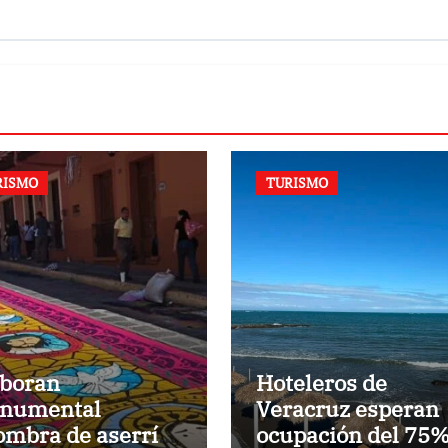
RISMO
TURISMO
aboran
Hoteleros de
numental
Veracruz esperan
ombra de aserrín
ocupación del 75