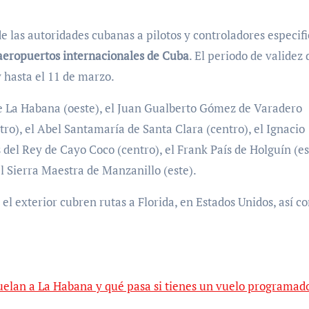
e las autoridades cubanas a pilotos y controladores especif
 aeropuertos internacionales de Cuba
. El periodo de validez 
y hasta el 11 de marzo.
de La Habana (oeste), el Juan Gualberto Gómez de Varadero
tro), el Abel Santamaría de Santa Clara (centro), el Ignacio
el Rey de Cayo Coco (centro), el Frank País de Holguín (est
l Sierra Maestra de Manzanillo (este).
el exterior cubren rutas a Florida, en Estados Unidos, así c
elan a La Habana y qué pasa si tienes un vuelo programado