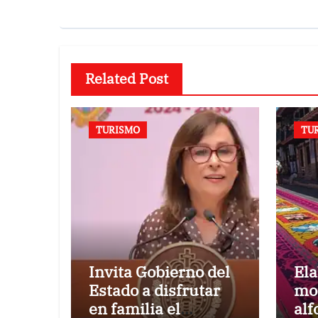
Related Post
TURISMO
TU
Invita Gobierno del
El
Estado a disfrutar
mo
en familia el
alf