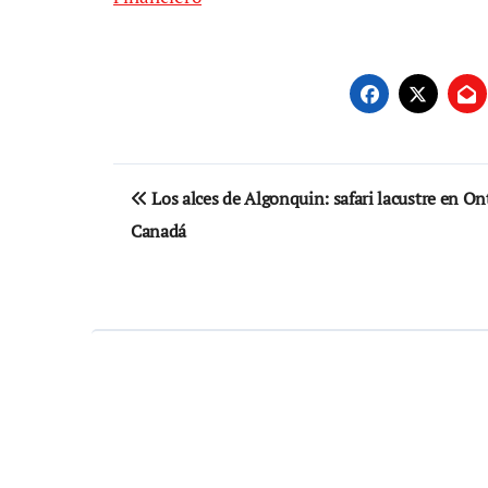
Navegación
Los alces de Algonquin: safari lacustre en On
de
Canadá
entradas