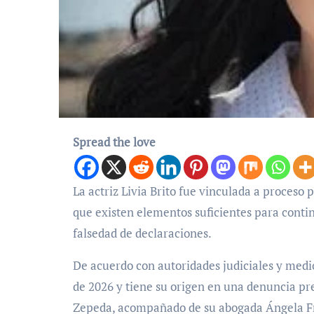
Spread the love
La actriz Livia Brito fue vinculada a proceso por un juez de la Ciudad de México, luego de que se determinara
que existen elementos suficientes para contin
falsedad de declaraciones.
De acuerdo con autoridades judiciales y medio
de 2026 y tiene su origen en una denuncia pr
Zepeda, acompañado de su abogada Ángela Fr