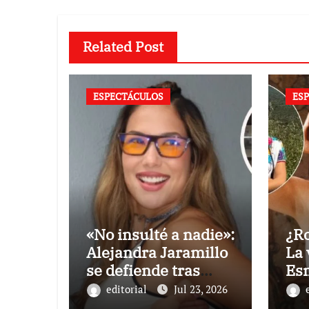
Related Post
ESPECTÁCULOS
ES
«No insulté a nadie»:
¿Ro
Alejandra Jaramillo
La 
se defiende tras
Es
quedar fuera de la
hab
editorial
Jul 23, 2026
TV por burlas a la
tra