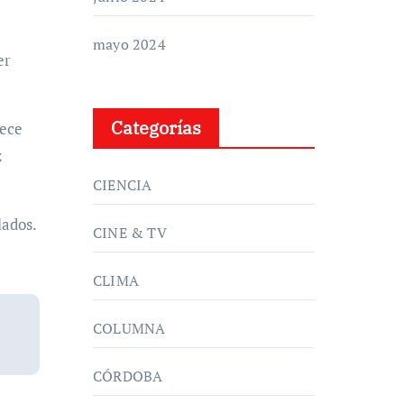
mayo 2024
er
Categorías
lece
z
CIENCIA
lados.
CINE & TV
CLIMA
COLUMNA
CÓRDOBA