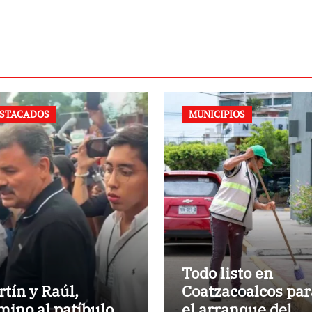
STACADOS
MUNICIPIOS
Todo listo en
rtín y Raúl,
Coatzacoalcos par
mino al patíbulo
el arranque del