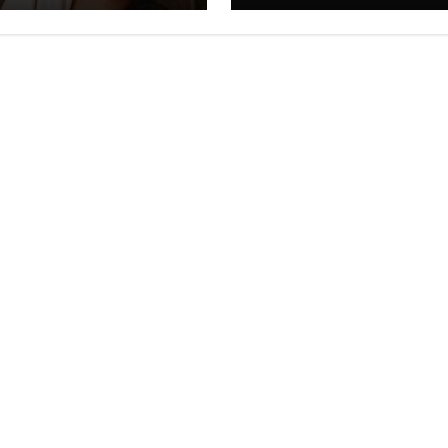
al y Ángela
mexicano
ilar