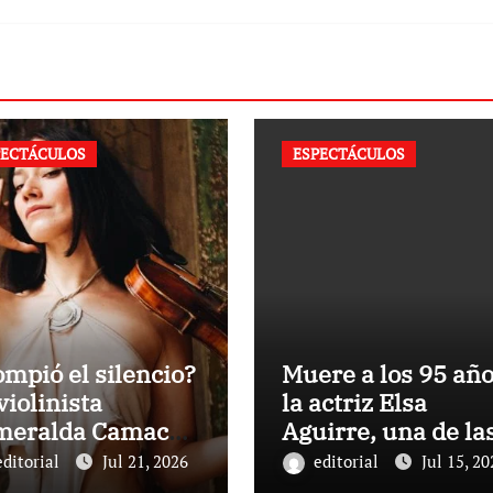
PECTÁCULOS
ESPECTÁCULOS
mpió el silencio?
Muere a los 95 añ
violinista
la actriz Elsa
meralda Camacho
Aguirre, una de la
la de su carrera
últimas figuras de
editorial
Jul 21, 2026
editorial
Jul 15, 20
s la polémica con
Cine de Oro