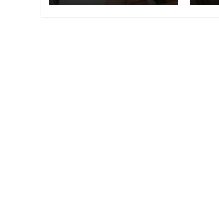
Selección Mexicana
Nod
Agu