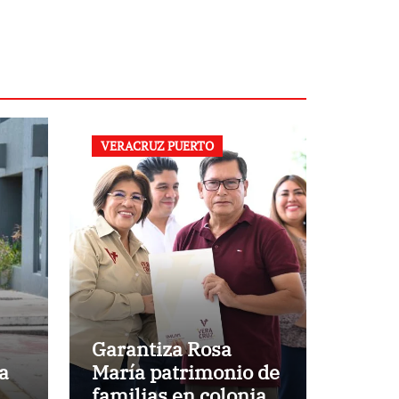
VERACRUZ PUERTO
Garantiza Rosa
a
María patrimonio de
familias en colonias