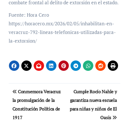
combate frontal al delito de extorsión en el estado.
Fuente: Hora Cero
https://horacero.mx/2026/02/05/inhabilitan-en-
veracruz-792-lineas-telefonicas-utilizadas-para-
la-extorsion/
Navegación
Conmemora Veracruz
Cumple Rocío Nahle y
de
la promulgación de la
garantiza nueva escuela
Constitución Política de
para niñas y niños de El
entradas
1917
Oasis