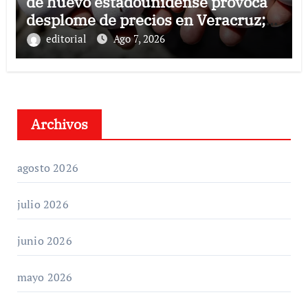
de huevo estadounidense provoca
desplome de precios en Veracruz;
llaman a consumir local
editorial
Ago 7, 2026
Archivos
agosto 2026
julio 2026
junio 2026
mayo 2026