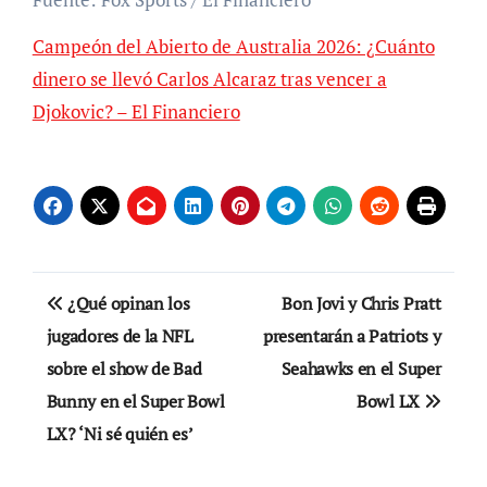
Campeón del Abierto de Australia 2026: ¿Cuánto
dinero se llevó Carlos Alcaraz tras vencer a
Djokovic? – El Financiero
Navegación
¿Qué opinan los
Bon Jovi y Chris Pratt
de
jugadores de la NFL
presentarán a Patriots y
sobre el show de Bad
Seahawks en el Super
entradas
Bunny en el Super Bowl
Bowl LX
LX? ‘Ni sé quién es’