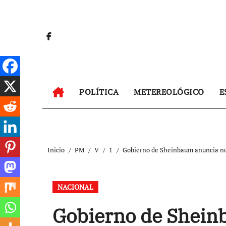
Ir
al
contenido
POLÍTICA
METEREOLÓGICO
E
Inicio
PM
V
1
Gobierno de Sheinbaum anuncia nu
NACIONAL
Gobierno de Shein