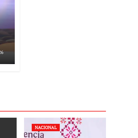
26
ta
NACIONAL