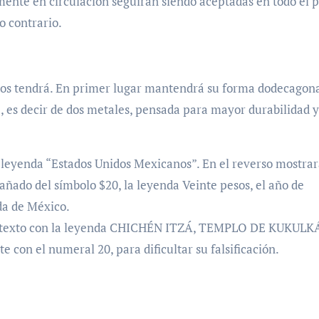
mente en circulación seguirán siendo aceptadas en todo el p
o contrario.
os tendrá. En primer lugar mantendrá su forma dodecagona
 es decir de dos metales, pensada para mayor durabilidad y
a leyenda “Estados Unidos Mexicanos”. En el reverso mostrar
ado del símbolo $20, la leyenda Veinte pesos, el año de
da de México.
rotexto con la leyenda CHICHÉN ITZÁ, TEMPLO DE KUKULK
n el numeral 20, para dificultar su falsificación.