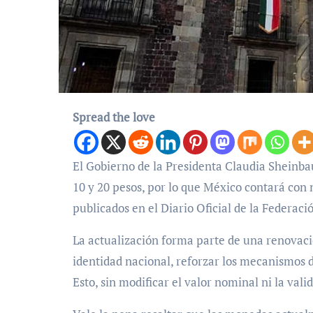
Spread the love
El Gobierno de la Presidenta Claudia Sheinbaum anunció una actualización en los diseños de las monedas de
10 y 20 pesos, por lo que México contará con 
publicados en el Diario Oficial de la Federaci
La actualización forma parte de una renovaci
identidad nacional, reforzar los mecanismos 
Esto, sin modificar el valor nominal ni la valid