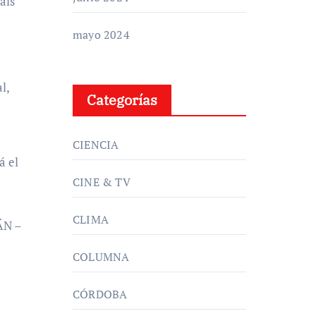
aís
mayo 2024
l,
Categorías
CIENCIA
á el
CINE & TV
CLIMA
ÁN –
COLUMNA
CÓRDOBA