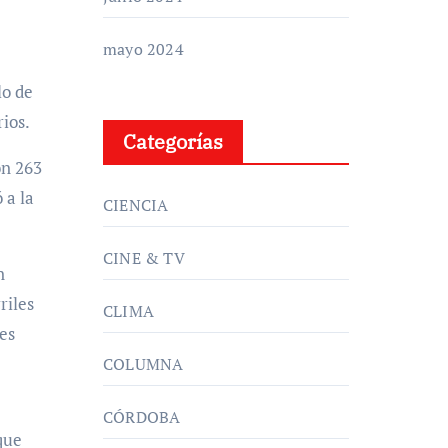
mayo 2024
lo de
ios.
Categorías
on 263
 a la
CIENCIA
CINE & TV
n
riles
CLIMA
es
COLUMNA
CÓRDOBA
que