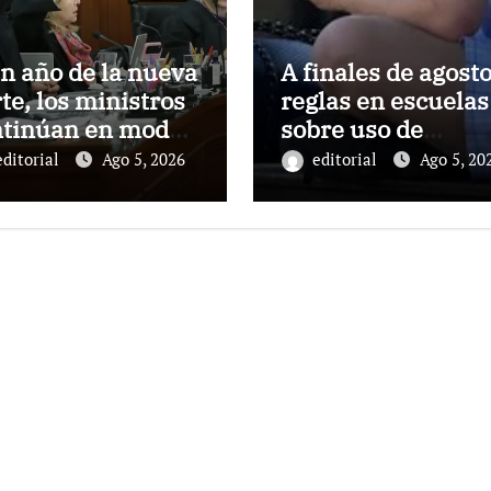
n año de la nueva
A finales de agosto
te, los ministros
reglas en escuelas
ntinúan en modo
sobre uso de
 prueba
celulares y redes
editorial
Ago 5, 2026
editorial
Ago 5, 20
sociales: Sheinba