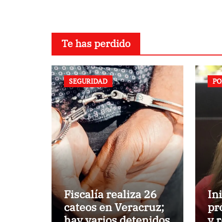
Te has perdido
SEGURIDAD
PO
Fiscalía realiza 26
In
cateos en Veracruz;
pr
hay varios detenidos
y 