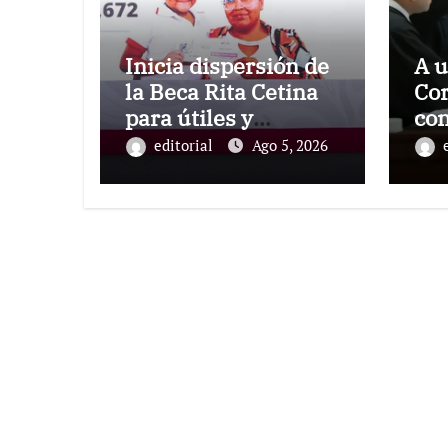
Inicia dispersión de
A u
la Beca Rita Cetina
Cor
para útiles y
co
uniformes escolares
de
editorial
Ago 5, 2026
en primaria:
presidenta Claudia
Sheinbaum