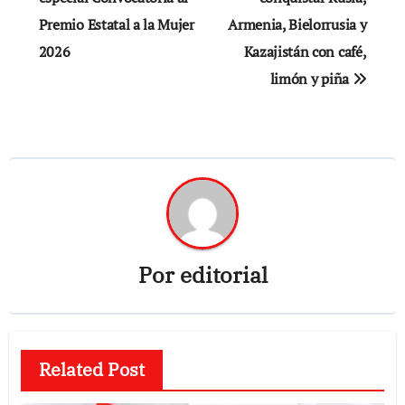
Premio Estatal a la Mujer
Armenia, Bielorrusia y
entradas
2026
Kazajistán con café,
limón y piña
Por
editorial
Related Post