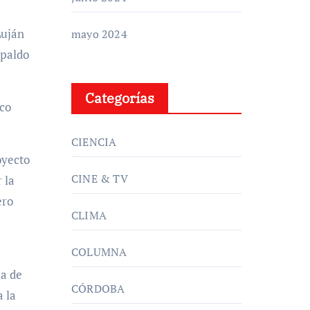
Luján
mayo 2024
spaldo
Categorías
ico
CIENCIA
oyecto
CINE & TV
 la
ero
CLIMA
COLUMNA
ca de
CÓRDOBA
a la