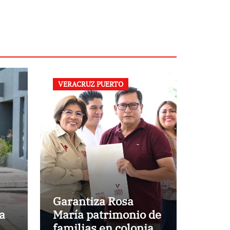
VERACRUZ PUERTO
Garantiza Rosa
a
María patrimonio de
familias en colonias