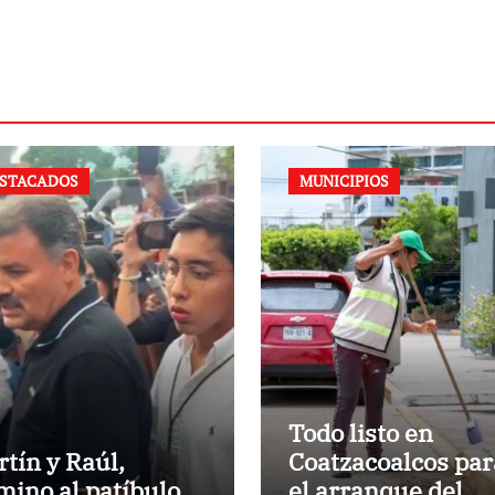
STACADOS
MUNICIPIOS
Todo listo en
rtín y Raúl,
Coatzacoalcos par
mino al patíbulo
el arranque del