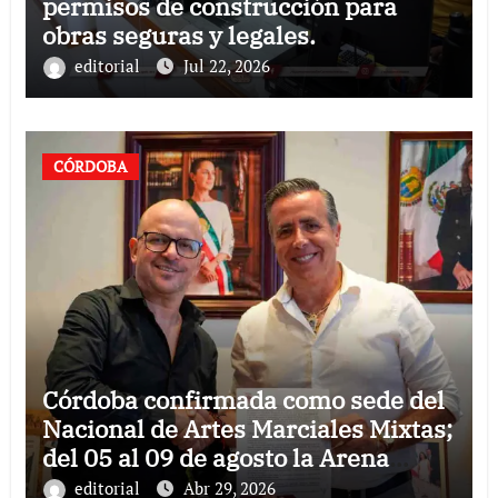
permisos de construcción para
obras seguras y legales.
editorial
Jul 22, 2026
CÓRDOBA
Córdoba confirmada como sede del
Nacional de Artes Marciales Mixtas;
del 05 al 09 de agosto la Arena
Córdoba recibirá dicho campeonato
editorial
Abr 29, 2026