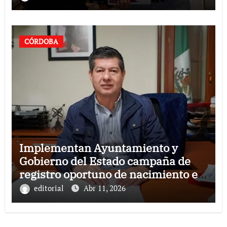
CÓRDOBA
Implementan Ayuntamiento y
Gobierno del Estado campaña de
registro oportuno de nacimiento en
Córdoba
editorial
Abr 11, 2026